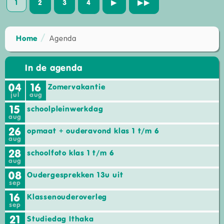
1
2
3
4
▶
▶▶
Home
Agenda
In de agenda
04
16
Zomervakantie
jul
aug
15
schoolpleinwerkdag
aug
26
opmaat + ouderavond klas 1 t/m 6
aug
28
schoolfoto klas 1 t/m 6
aug
08
Oudergesprekken 13u uit
sep
16
Klassenouderoverleg
sep
21
Studiedag Ithaka