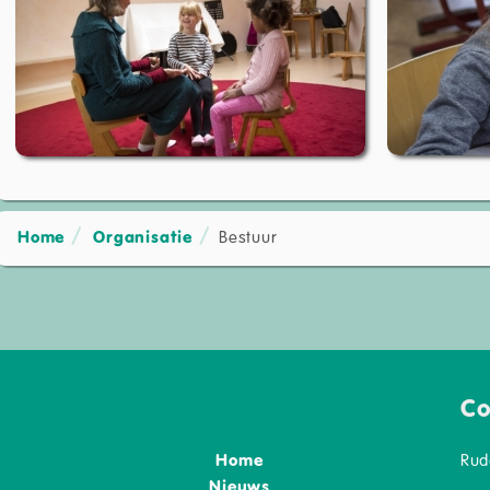
Home
Organisatie
Bestuur
Co
Home
Rud
Nieuws