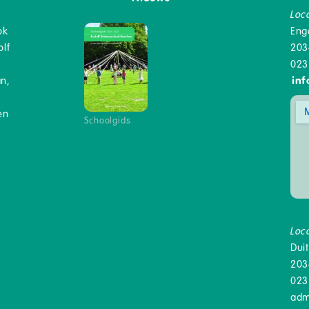
Loc
ok
Eng
lf
203
023
an,
inf
en
Schoolgids
Loc
Dui
203
023
adm