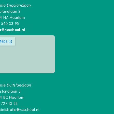
atie Engelandlaan
elandlaan 2
4 NA Haarlem
 540 33 95
o
@
rsschool.nl
atie Duitslandlaan
tslandlaan 3
4 BC Haarlem
 727 13 82
inistratie@rsschool.nl