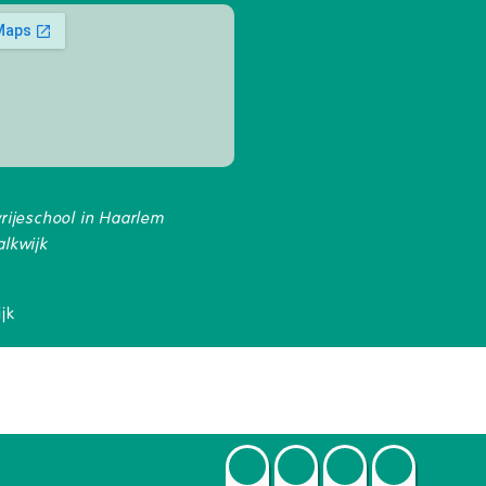
vrijeschool in Haarlem
alkwijk
jk