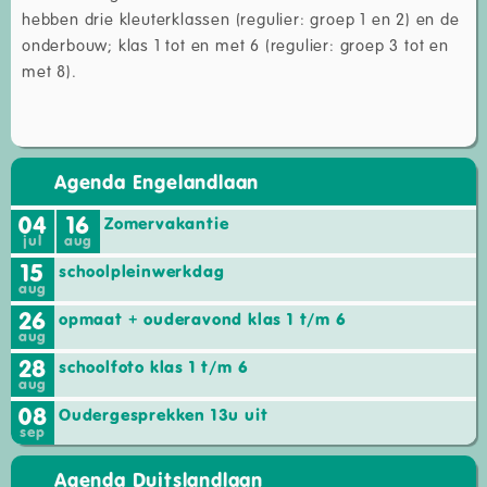
hebben drie kleuterklassen (regulier: groep 1 en 2) en de
onderbouw; klas 1 tot en met 6 (regulier: groep 3 tot en
met 8).
Agenda Engelandlaan
04
16
Zomervakantie
jul
aug
15
schoolpleinwerkdag
aug
26
opmaat + ouderavond klas 1 t/m 6
aug
28
schoolfoto klas 1 t/m 6
aug
08
Oudergesprekken 13u uit
sep
Agenda Duitslandlaan