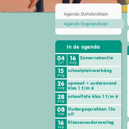
Agenda Duitslandlaan
Agenda Engelandlaan
In de agenda
04
16
Zomervakantie
jul
aug
15
schoolpleinwerkdag
aug
26
opmaat + ouderavond
aug
klas 1 t/m 6
28
schoolfoto klas 1 t/m 6
aug
08
Oudergesprekken 13u
sep
uit
16
Klassenouderoverleg
sep