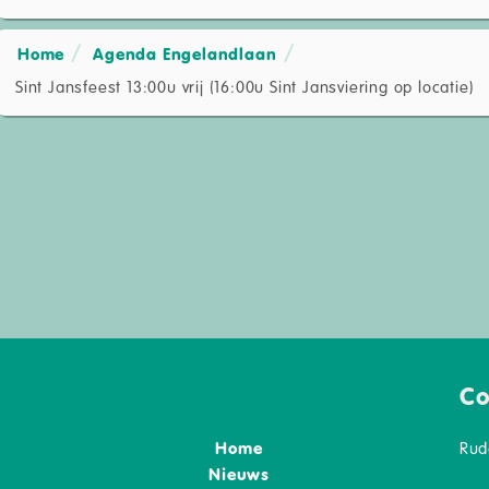
Home
Agenda Engelandlaan
Sint Jansfeest 13:00u vrij (16:00u Sint Jansviering op locatie)
Co
Home
Rud
Nieuws