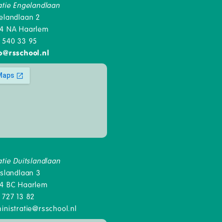
atie Engelandlaan
elandlaan 2
4 NA Haarlem
 540 33 95
o
@
rsschool.nl
atie Duitslandlaan
tslandlaan 3
4 BC Haarlem
 727 13 82
inistratie@rsschool.nl