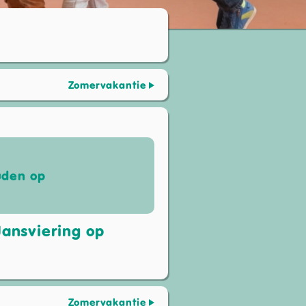
Zomervakantie
uden op
 Jansviering op
Zomervakantie