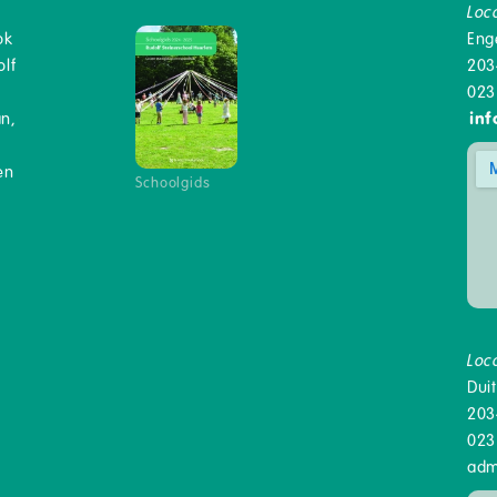
Loc
ok
Eng
lf
203
023
an,
inf
en
Schoolgids
Loc
Dui
203
023
adm