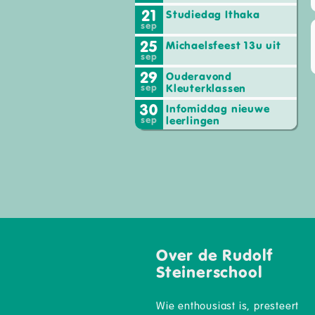
21
Studiedag Ithaka
sep
25
Michaelsfeest 13u uit
sep
29
Ouderavond
sep
Kleuterklassen
30
Infomiddag nieuwe
sep
leerlingen
Over de Rudolf
Steinerschool
Wie enthousiast is, presteert