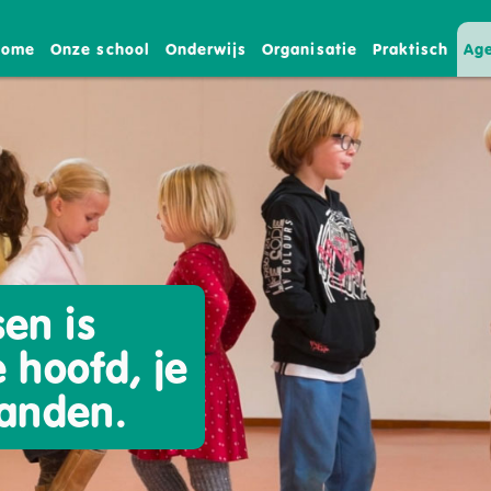
Home
Onze school
Onderwijs
Organisatie
Praktisch
Ag
en is
 hoofd, je
handen.