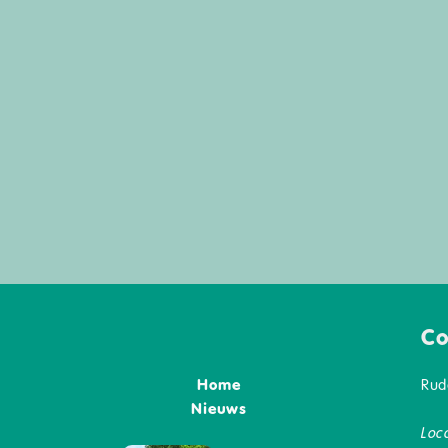
Co
Home
Rud
Nieuws
Loc