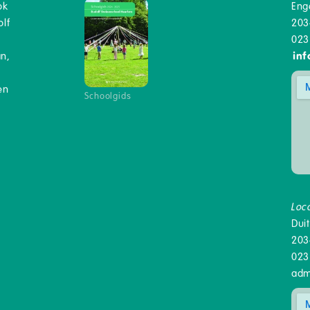
ok
Eng
lf
203
023
an,
inf
en
Schoolgids
Loc
Dui
203
023
adm