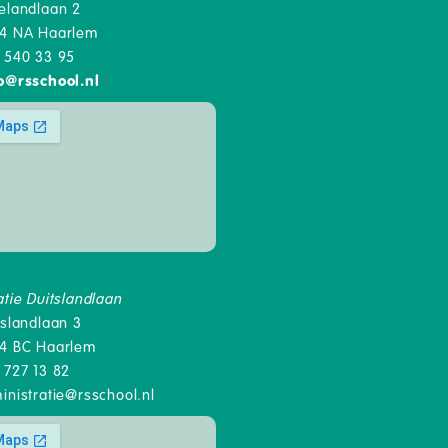
elandlaan 2
4 NA Haarlem
 540 33 95
o
@
rsschool.nl
atie Duitslandlaan
tslandlaan 3
4 BC Haarlem
 727 13 82
inistratie@rsschool.nl