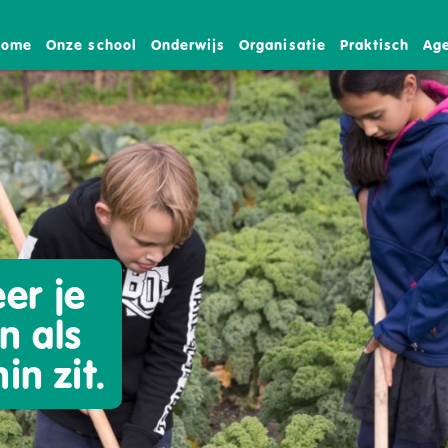
Home
Onze school
Onderwijs
Organisatie
Praktisch
Ag
er je
n als
in zit.